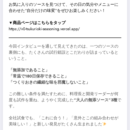
お気に入りのソースを見つけて、その日の気分やメニューに
合わせた“自分だけの味変”をぜひお楽しみください！
▼商品ページはこちらをタップ
https://v0-tsukurioki-seasoning.vercel.app/
今回インタビューを通して見えてきたのは、一つのソースの
裏側にも、たくさんの試行錯誤とこだわりが詰まっていると
いうこと。
「無添加であること」
「常温で180日保存できること」
「つくりおきの繊細な味を邪魔しないこと」
この難しい条件を満たすために、料理長と開発リーダーが何
度も試作を重ね、ようやく完成した
“大人の無添ソース”3種
で
す。
全社試食でも、「これに合う！」「意外とこの組み合わせが
美味しい！」と新しい発見がたくさん生まれました