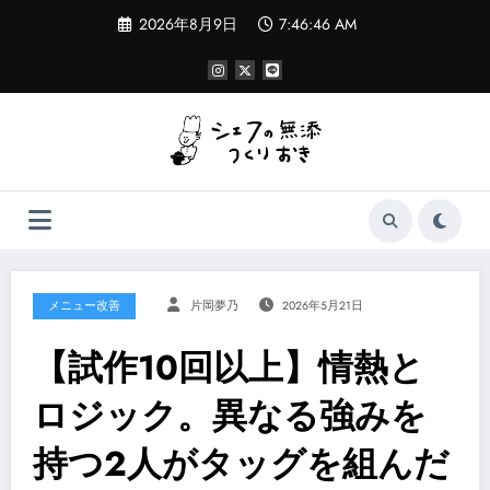
コ
2026年8月9日
7:46:47 AM
ン
テ
ン
ツ
へ
ス
キ
ッ
プ
メニュー改善
片岡夢乃
2026年5月21日
【試作10回以上】情熱と
ロジック。異なる強みを
持つ2人がタッグを組んだ