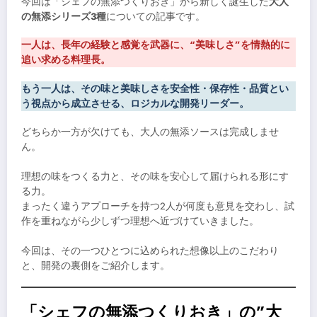
今回は「シェフの無添つくりおき」から新しく誕生した
大人
の無添シリーズ3種
についての記事です。
一人は、長年の経験と感覚を武器に、
“美味しさ”を情熱的に
追い求める
料理長。
もう一人は、その味と美味しさを安全性・保存性・品質とい
う視点から
成立させる、ロジカルな開発リーダー。
どちらか一方が欠けても、大人の無添ソースは完成しませ
ん。
理想の味をつくる力と、その味を安心して届けられる形にす
る力。
まったく違うアプローチを持つ2人が何度も意見を交わし、試
作を重ねながら少しずつ理想へ近づけていきました。
今回は、その一つひとつに込められた想像以上のこだわり
と、開発の裏側をご紹介します。
「シェフの無添つくりおき」の”大